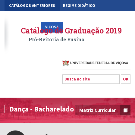
CATÁLOGOS ANTERIORES
REGIME DIDÁTICO
MOBILIDADE ACADÊMICA
GESTÃO ACADÊMICA DOS CURSOS
VIÇOSA
RIO PARANAÍBA
FLORESTAL
Catálogo de Graduação 2019
Pró-Reitoria de Ensino
Dança - Bacharelado
Matriz Curricular