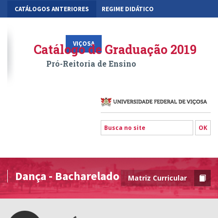
CATÁLOGOS ANTERIORES
REGIME DIDÁTICO
MOBILIDADE ACADÊMICA
GESTÃO ACADÊMICA DOS CURSOS
VIÇOSA
RIO PARANAÍBA
FLORESTAL
Catálogo de Graduação 2019
Pró-Reitoria de Ensino
Dança - Bacharelado
Matriz Curricular