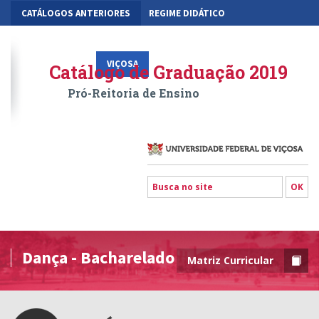
CATÁLOGOS ANTERIORES
REGIME DIDÁTICO
MOBILIDADE ACADÊMICA
GESTÃO ACADÊMICA DOS CURSOS
VIÇOSA
RIO PARANAÍBA
FLORESTAL
Catálogo de Graduação 2019
Pró-Reitoria de Ensino
Dança - Bacharelado
Matriz Curricular