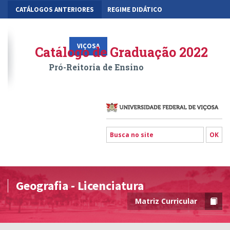
CATÁLOGOS ANTERIORES
REGIME DIDÁTICO
MOBILIDADE ACADÊMICA
GESTÃO ACADÊMICA DOS CURSOS
VIÇOSA
RIO PARANAÍBA
FLORESTAL
Catálogo de Graduação 2022
Pró-Reitoria de Ensino
Geografia - Licenciatura
Matriz Curricular