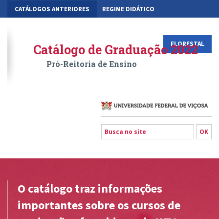
CATÁLOGOS ANTERIORES
REGIME DIDÁTICO
MOBILIDADE ACADÊMICA
GESTÃO ACADÊMICA DOS CURSOS
VIÇOSA
RIO PARANAÍBA
FLORESTAL
Catálogo de Graduação 2022
Pró-Reitoria de Ensino
O catálogo traz informações
importantes sobre os cursos de