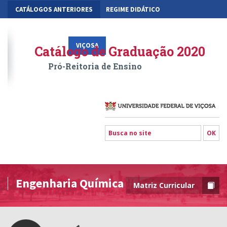
CATÁLOGOS ANTERIORES
REGIME DIDÁTICO
MOBILIDADE ACADÊMICA
GESTÃO ACADÊMICA DOS CURSOS
VIÇOSA
RIO PARANAÍBA
FLORESTAL
Catálogo de Graduação 2020
Pró-Reitoria de Ensino
Engenharia Química
Matriz Curricular