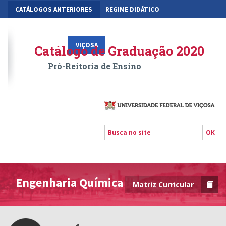
CATÁLOGOS ANTERIORES
REGIME DIDÁTICO
MOBILIDADE ACADÊMICA
GESTÃO ACADÊMICA DOS CURSOS
VIÇOSA
RIO PARANAÍBA
FLORESTAL
Catálogo de Graduação 2020
Pró-Reitoria de Ensino
Engenharia Química
Matriz Curricular