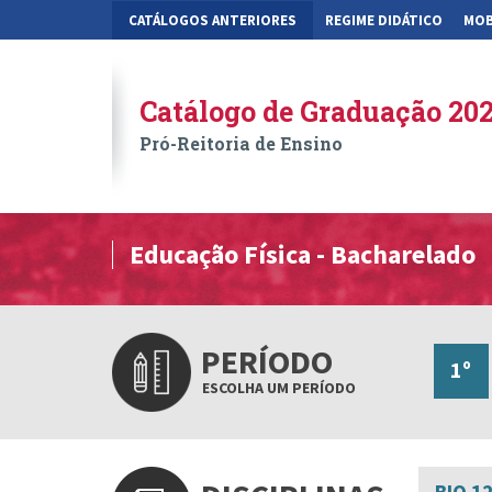
CATÁLOGOS ANTERIORES
REGIME DIDÁTICO
MOB
Catálogo de Graduação 20
Pró-Reitoria de Ensino
Educação Física - Bacharelado
PERÍODO
1º
ESCOLHA UM PERÍODO