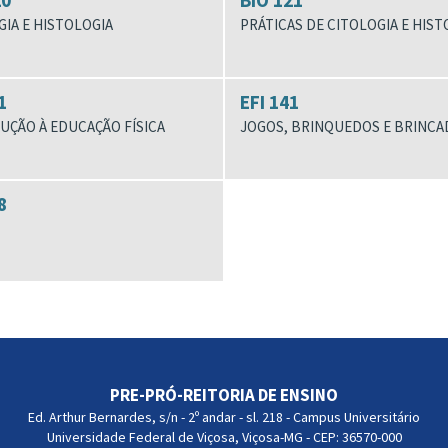
20
BIO 121
IA E HISTOLOGIA
PRÁTICAS DE CITOLOGIA E HIST
1
EFI 141
UÇÃO À EDUCAÇÃO FÍSICA
JOGOS, BRINQUEDOS E BRINCA
8
PRE-PRÓ-REITORIA DE ENSINO
Ed. Arthur Bernardes, s/n - 2º andar - sl. 218 - Campus Universitário
Universidade Federal de Viçosa, Viçosa-MG - CEP: 36570-000