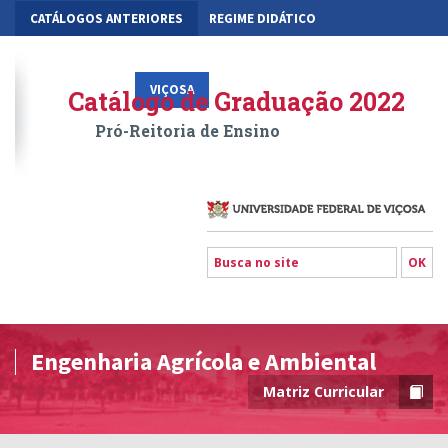
CATÁLOGOS ANTERIORES
REGIME DIDÁTICO
MOBILIDADE ACADÊMICA
GESTÃO ACADÊMICA DOS CURSOS
VIÇOSA
RIO PARANAÍBA
FLORESTAL
Catálogo de Graduação 2022
Pró-Reitoria de Ensino
Engenharia Agrícola e Ambiental
Matriz Curricular