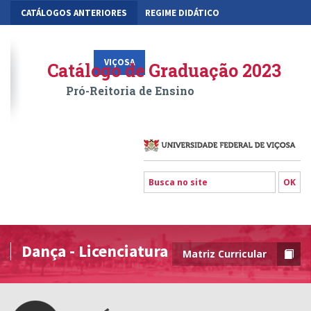
CATÁLOGOS ANTERIORES
REGIME DIDÁTICO
MOBILIDADE ACADÊMICA
GESTÃO ACADÊMICA DOS CURSOS
VIÇOSA
RIO PARANAÍBA
FLORESTAL
Catálogo de Graduação 2023
Pró-Reitoria de Ensino
Dança - Licenciatura
Matriz Curricular