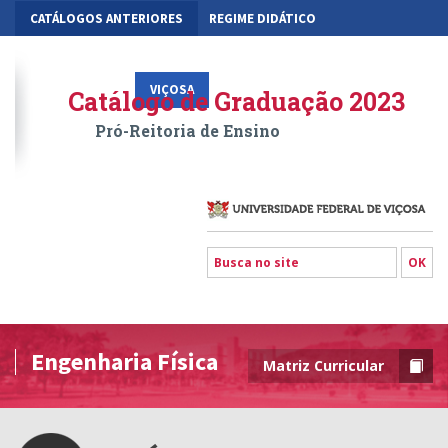
CATÁLOGOS ANTERIORES
REGIME DIDÁTICO
MOBILIDADE ACADÊMICA
GESTÃO ACADÊMICA DOS CURSOS
VIÇOSA
RIO PARANAÍBA
FLORESTAL
Catálogo de Graduação 2023
Pró-Reitoria de Ensino
Engenharia Física
Matriz Curricular