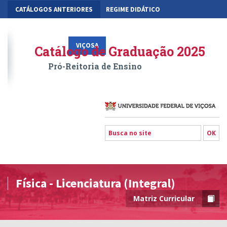
CATÁLOGOS ANTERIORES
REGIME DIDÁTICO
MOBILIDADE ACADÊMICA
GESTÃO ACADÊMICA DOS CURSOS
VIÇOSA
RIO PARANAÍBA
FLORESTAL
Catálogo de Graduação 2025
Pró-Reitoria de Ensino
Física - Licenciatura (Integral)
Matriz Curricular