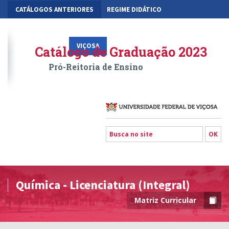
CATÁLOGOS ANTERIORES
REGIME DIDÁTICO
MOBILIDADE ACADÊMICA
GESTÃO ACADÊMICA DOS CURSOS
VIÇOSA
RIO PARANAÍBA
FLORESTAL
Catálogo de Graduação 2023
Pró-Reitoria de Ensino
Química - Licenciatura (Integral)
Matriz Curricular