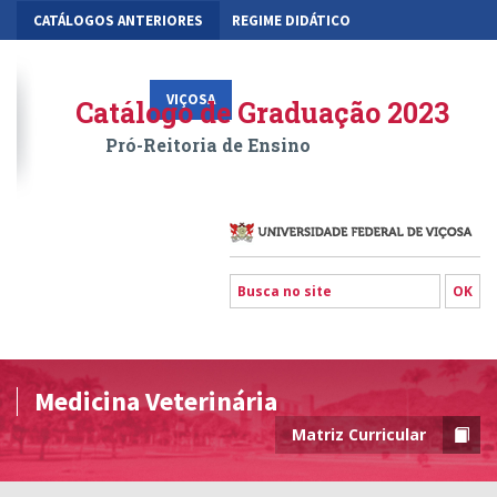
CATÁLOGOS ANTERIORES
REGIME DIDÁTICO
MOBILIDADE ACADÊMICA
GESTÃO ACADÊMICA DOS CURSOS
VIÇOSA
RIO PARANAÍBA
FLORESTAL
Catálogo de Graduação 2023
Pró-Reitoria de Ensino
Medicina Veterinária
Matriz Curricular