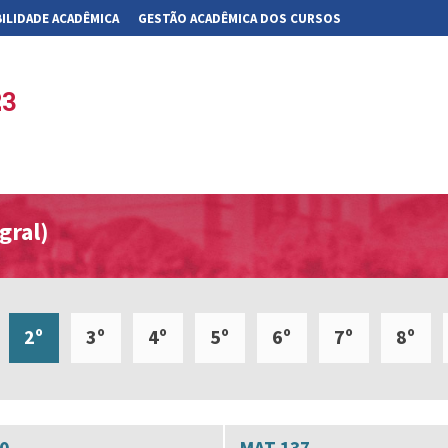
ILIDADE ACADÊMICA
GESTÃO ACADÊMICA DOS CURSOS
23
gral)
2º
3º
4º
5º
6º
7º
8º