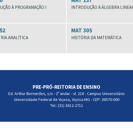
0
MAT 137
UÇÃO À PROGRAMAÇÃO I
INTRODUÇÃO À ÁLGEBRA LINEA
52
MAT 305
RIA ANALÍTICA
HISTÓRIA DA MATEMÁTICA
PRE-PRÓ-REITORIA DE ENSINO
Ed. Arthur Bernardes, s/n - 2º andar - sl. 218 - Campus Universitário
Universidade Federal de Viçosa, Viçosa-MG - CEP: 36570-000
Tel.: (31) 3612-2711