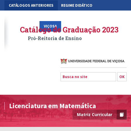
CATÁLOGOS ANTERIORES
REGIME DIDÁTICO
MOBILIDADE ACADÊMICA
GESTÃO ACADÊMICA DOS CURSOS
VIÇOSA
RIO PARANAÍBA
FLORESTAL
Catálogo de Graduação 2023
Pró-Reitoria de Ensino
Licenciatura em Matemática
Matriz Curricular