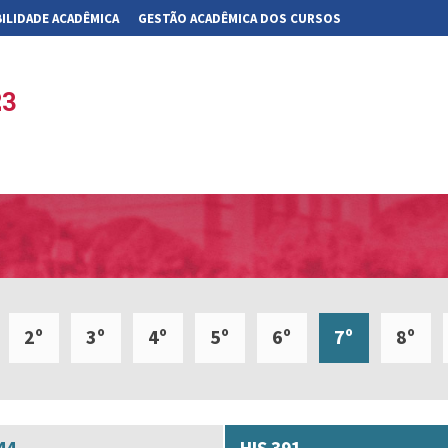
ILIDADE ACADÊMICA
GESTÃO ACADÊMICA DOS CURSOS
23
2º
3º
4º
5º
6º
7º
8º