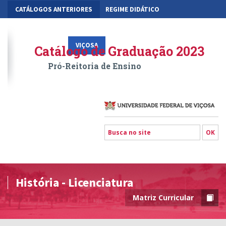
CATÁLOGOS ANTERIORES
REGIME DIDÁTICO
MOBILIDADE ACADÊMICA
GESTÃO ACADÊMICA DOS CURSOS
VIÇOSA
RIO PARANAÍBA
FLORESTAL
Catálogo de Graduação 2023
Pró-Reitoria de Ensino
História - Licenciatura
Matriz Curricular