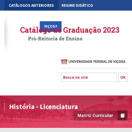
CATÁLOGOS ANTERIORES
REGIME DIDÁTICO
MOBILIDADE ACADÊMICA
GESTÃO ACADÊMICA DOS CURSOS
VIÇOSA
RIO PARANAÍBA
FLORESTAL
Catálogo de Graduação 2023
Pró-Reitoria de Ensino
História - Licenciatura
Matriz Curricular