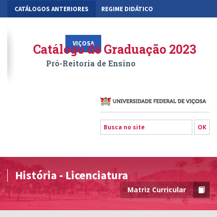
CATÁLOGOS ANTERIORES
REGIME DIDÁTICO
MOBILIDADE ACADÊMICA
GESTÃO ACADÊMICA DOS CURSOS
VIÇOSA
RIO PARANAÍBA
FLORESTAL
Catálogo de Graduação 2023
Pró-Reitoria de Ensino
História - Licenciatura
Matriz Curricular