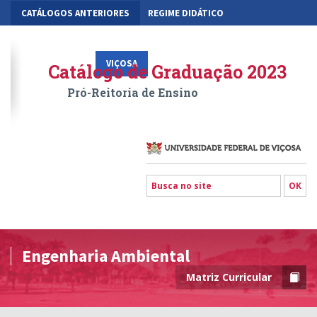
CATÁLOGOS ANTERIORES
REGIME DIDÁTICO
MOBILIDADE ACADÊMICA
GESTÃO ACADÊMICA DOS CURSOS
VIÇOSA
RIO PARANAÍBA
FLORESTAL
Catálogo de Graduação 2023
Pró-Reitoria de Ensino
Engenharia Ambiental
Matriz Curricular