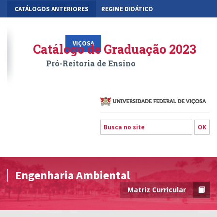
CATÁLOGOS ANTERIORES
REGIME DIDÁTICO
MOBILIDADE ACADÊMICA
GESTÃO ACADÊMICA DOS CURSOS
VIÇOSA
RIO PARANAÍBA
FLORESTAL
Catálogo de Graduação 2023
Pró-Reitoria de Ensino
Engenharia Ambiental
Matriz Curricular