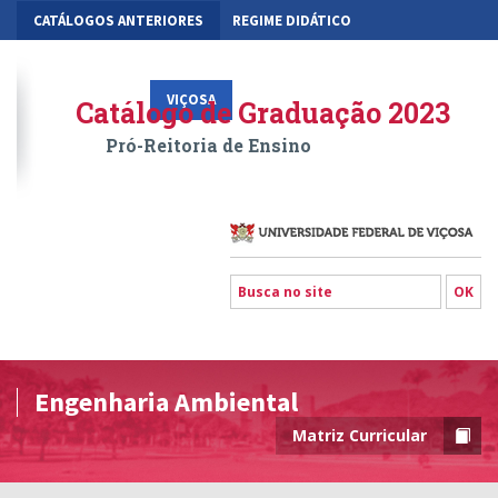
CATÁLOGOS ANTERIORES
REGIME DIDÁTICO
MOBILIDADE ACADÊMICA
GESTÃO ACADÊMICA DOS CURSOS
VIÇOSA
RIO PARANAÍBA
FLORESTAL
Catálogo de Graduação 2023
Pró-Reitoria de Ensino
Engenharia Ambiental
Matriz Curricular