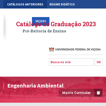
CATÁLOGOS ANTERIORES
REGIME DIDÁTICO
MOBILIDADE ACADÊMICA
GESTÃO ACADÊMICA DOS CURSOS
VIÇOSA
RIO PARANAÍBA
FLORESTAL
Catálogo de Graduação 2023
Pró-Reitoria de Ensino
Engenharia Ambiental
Matriz Curricular