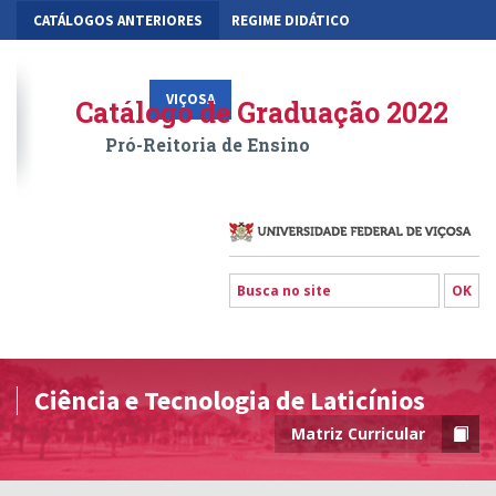
CATÁLOGOS ANTERIORES
REGIME DIDÁTICO
MOBILIDADE ACADÊMICA
GESTÃO ACADÊMICA DOS CURSOS
VIÇOSA
RIO PARANAÍBA
FLORESTAL
Catálogo de Graduação 2022
Pró-Reitoria de Ensino
Ciência e Tecnologia de Laticínios
Matriz Curricular