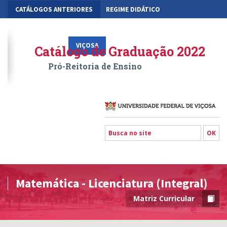
CATÁLOGOS ANTERIORES
REGIME DIDÁTICO
MOBILIDADE ACADÊMICA
GESTÃO ACADÊMICA DOS CURSOS
VIÇOSA
RIO PARANAÍBA
FLORESTAL
Catálogo de Graduação 2022
Pró-Reitoria de Ensino
Matemática - Licenciatura (Integral)
Matriz Curricular