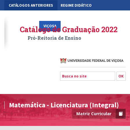
CATÁLOGOS ANTERIORES
REGIME DIDÁTICO
MOBILIDADE ACADÊMICA
GESTÃO ACADÊMICA DOS CURSOS
VIÇOSA
RIO PARANAÍBA
FLORESTAL
Catálogo de Graduação 2022
Pró-Reitoria de Ensino
Matemática - Licenciatura (Integral)
Matriz Curricular