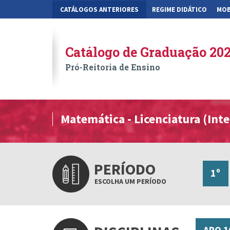
CATÁLOGOS ANTERIORES
REGIME DIDÁTICO
MOB
Catálogo de Graduação 20
Pró-Reitoria de Ensino
Matemática - Licenciatura (Inte
PERÍODO
1º
ESCOLHA UM PERÍODO