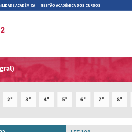
ILIDADE ACADÊMICA
GESTÃO ACADÊMICA DOS CURSOS
22
gral)
2º
3º
4º
5º
6º
7º
8º