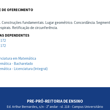
 DE OFERECIMENTO
. Construções fundamentais. Lugar geométrico. Concordância. Segmento
spirais. Retificação de circunferência.
NAS DEPENDENTES
 172
 172
nciatura em Matemática
mática - Bacharelado
mática - Licenciatura (Integral)
PRE-PRÓ-REITORIA DE ENSINO
Ed. Arthur Bernardes, s/n - 2º andar - sl. 218 - Campus Universitário