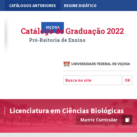
CATÁLOGOS ANTERIORES
REGIME DIDÁTICO
MOBILIDADE ACADÊMICA
GESTÃO ACADÊMICA DOS CURSOS
VIÇOSA
RIO PARANAÍBA
FLORESTAL
Catálogo de Graduação 2022
Pró-Reitoria de Ensino
Licenciatura em Ciências Biológicas
Matriz Curricular