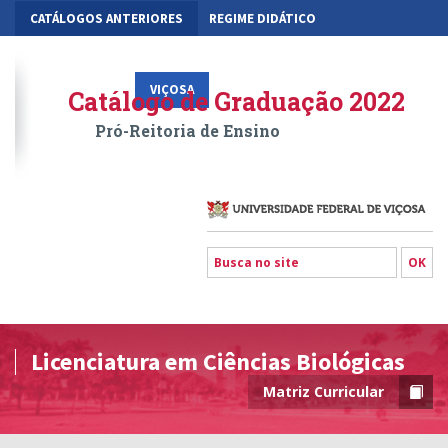
CATÁLOGOS ANTERIORES
REGIME DIDÁTICO
MOBILIDADE ACADÊMICA
GESTÃO ACADÊMICA DOS CURSOS
VIÇOSA
RIO PARANAÍBA
FLORESTAL
Catálogo de Graduação 2022
Pró-Reitoria de Ensino
Licenciatura em Ciências Biológicas
Matriz Curricular