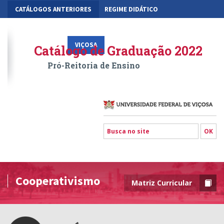
CATÁLOGOS ANTERIORES
REGIME DIDÁTICO
MOBILIDADE ACADÊMICA
GESTÃO ACADÊMICA DOS CURSOS
VIÇOSA
RIO PARANAÍBA
FLORESTAL
Catálogo de Graduação 2022
Pró-Reitoria de Ensino
Cooperativismo
Matriz Curricular