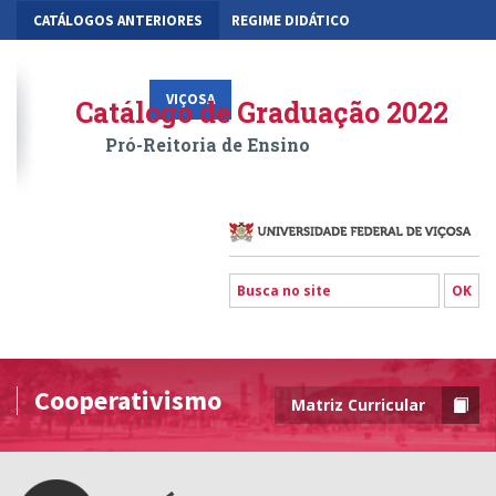
CATÁLOGOS ANTERIORES
REGIME DIDÁTICO
MOBILIDADE ACADÊMICA
GESTÃO ACADÊMICA DOS CURSOS
VIÇOSA
RIO PARANAÍBA
FLORESTAL
Catálogo de Graduação 2022
Pró-Reitoria de Ensino
Cooperativismo
Matriz Curricular