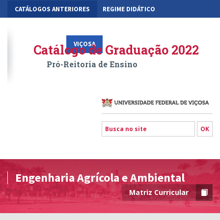
CATÁLOGOS ANTERIORES
REGIME DIDÁTICO
MOBILIDADE ACADÊMICA
GESTÃO ACADÊMICA DOS CURSOS
VIÇOSA
RIO PARANAÍBA
FLORESTAL
Catálogo de Graduação 2022
Pró-Reitoria de Ensino
Engenharia Agrícola e Ambiental
Matriz Curricular