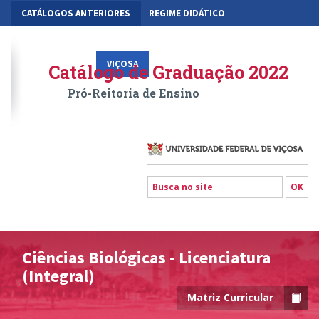
CATÁLOGOS ANTERIORES
REGIME DIDÁTICO
MOBILIDADE ACADÊMICA
GESTÃO ACADÊMICA DOS CURSOS
VIÇOSA
RIO PARANAÍBA
FLORESTAL
Catálogo de Graduação 2022
Pró-Reitoria de Ensino
Ciências Biológicas - Licenciatura
(Integral)
Matriz Curricular