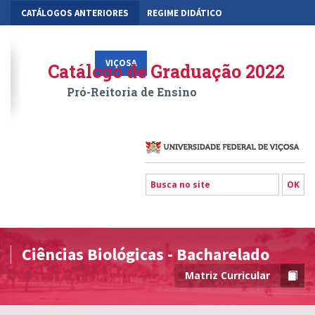
CATÁLOGOS ANTERIORES
REGIME DIDÁTICO
MOBILIDADE ACADÊMICA
GESTÃO ACADÊMICA DOS CURSOS
VIÇOSA
RIO PARANAÍBA
FLORESTAL
Catálogo de Graduação 2022
Pró-Reitoria de Ensino
Ciências Biológicas - Bacharelado
Matriz Curricular