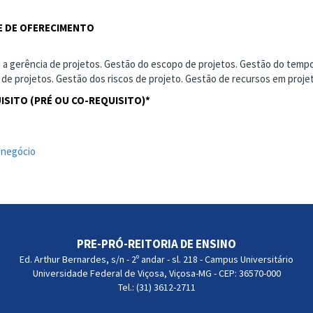
 DE OFERECIMENTO
 a gerência de projetos. Gestão do escopo de projetos. Gestão do temp
 de projetos. Gestão dos riscos de projeto. Gestão de recursos em proje
ISITO (PRÉ OU CO-REQUISITO)*
onegócio
PRE-PRÓ-REITORIA DE ENSINO
Ed. Arthur Bernardes, s/n - 2º andar - sl. 218 - Campus Universitário
Universidade Federal de Viçosa, Viçosa-MG - CEP: 36570-000
Tel.: (31) 3612-2711