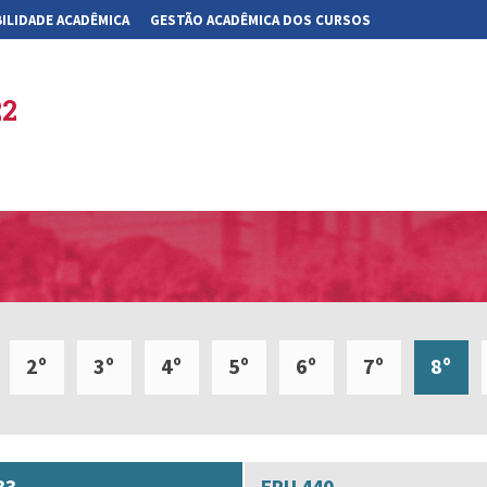
ILIDADE ACADÊMICA
GESTÃO ACADÊMICA DOS CURSOS
22
2º
3º
4º
5º
6º
7º
8º