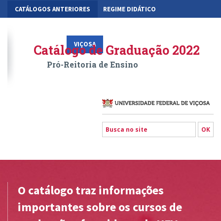
CATÁLOGOS ANTERIORES
REGIME DIDÁTICO
MOBILIDADE ACADÊMICA
GESTÃO ACADÊMICA DOS CURSOS
VIÇOSA
RIO PARANAÍBA
FLORESTAL
Catálogo de Graduação 2022
Pró-Reitoria de Ensino
O catálogo traz informações
importantes sobre os cursos de