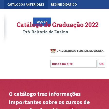
CATÁLOGOS ANTERIORES
REGIME DIDÁTICO
MOBILIDADE ACADÊMICA
GESTÃO ACADÊMICA DOS CURSOS
VIÇOSA
RIO PARANAÍBA
FLORESTAL
Catálogo de Graduação 2022
Pró-Reitoria de Ensino
O catálogo traz informações
importantes sobre os cursos de