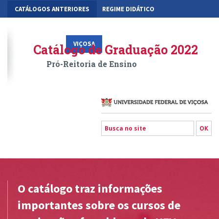
CATÁLOGOS ANTERIORES
REGIME DIDÁTICO
MOBILIDADE ACADÊMICA
GESTÃO ACADÊMICA DOS CURSOS
VIÇOSA
RIO PARANAÍBA
FLORESTAL
Catálogo de Graduação 2022
Pró-Reitoria de Ensino
O catálogo traz informações
importantes sobre os cursos de