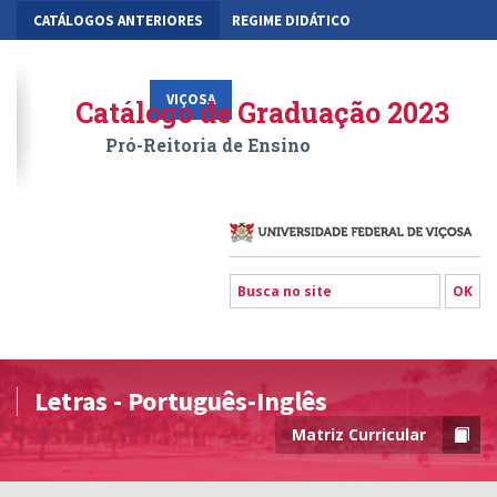
CATÁLOGOS ANTERIORES
REGIME DIDÁTICO
MOBILIDADE ACADÊMICA
GESTÃO ACADÊMICA DOS CURSOS
VIÇOSA
RIO PARANAÍBA
FLORESTAL
Catálogo de Graduação 2023
Pró-Reitoria de Ensino
Letras - Português-Inglês
Matriz Curricular