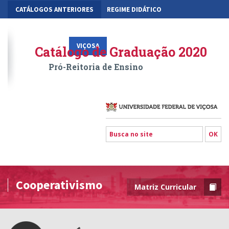
CATÁLOGOS ANTERIORES
REGIME DIDÁTICO
MOBILIDADE ACADÊMICA
GESTÃO ACADÊMICA DOS CURSOS
VIÇOSA
RIO PARANAÍBA
FLORESTAL
Catálogo de Graduação 2020
Pró-Reitoria de Ensino
Cooperativismo
Matriz Curricular