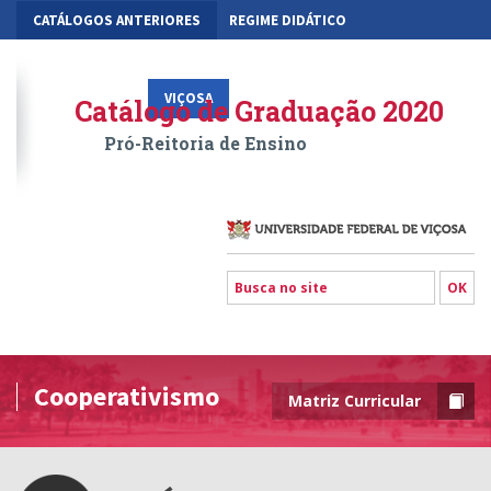
CATÁLOGOS ANTERIORES
REGIME DIDÁTICO
MOBILIDADE ACADÊMICA
GESTÃO ACADÊMICA DOS CURSOS
VIÇOSA
RIO PARANAÍBA
FLORESTAL
Catálogo de Graduação 2020
Pró-Reitoria de Ensino
Cooperativismo
Matriz Curricular