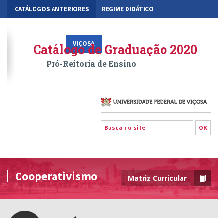
CATÁLOGOS ANTERIORES
REGIME DIDÁTICO
MOBILIDADE ACADÊMICA
GESTÃO ACADÊMICA DOS CURSOS
VIÇOSA
RIO PARANAÍBA
FLORESTAL
Catálogo de Graduação 2020
Pró-Reitoria de Ensino
Cooperativismo
Matriz Curricular