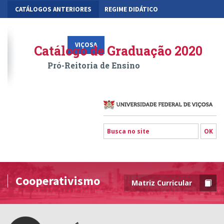
CATÁLOGOS ANTERIORES
REGIME DIDÁTICO
MOBILIDADE ACADÊMICA
GESTÃO ACADÊMICA DOS CURSOS
VIÇOSA
RIO PARANAÍBA
FLORESTAL
Catálogo de Graduação 2020
Pró-Reitoria de Ensino
Cooperativismo
Matriz Curricular