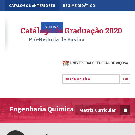
CATÁLOGOS ANTERIORES
REGIME DIDÁTICO
MOBILIDADE ACADÊMICA
GESTÃO ACADÊMICA DOS CURSOS
VIÇOSA
RIO PARANAÍBA
FLORESTAL
Catálogo de Graduação 2020
Pró-Reitoria de Ensino
Engenharia Química
Matriz Curricular