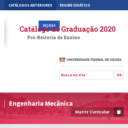
CATÁLOGOS ANTERIORES
REGIME DIDÁTICO
MOBILIDADE ACADÊMICA
GESTÃO ACADÊMICA DOS CURSOS
VIÇOSA
RIO PARANAÍBA
FLORESTAL
Catálogo de Graduação 2020
Pró-Reitoria de Ensino
Engenharia Mecânica
Matriz Curricular