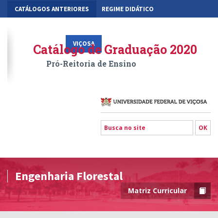
CATÁLOGOS ANTERIORES
REGIME DIDÁTICO
MOBILIDADE ACADÊMICA
GESTÃO ACADÊMICA DOS CURSOS
VIÇOSA
RIO PARANAÍBA
FLORESTAL
Catálogo de Graduação 2020
Pró-Reitoria de Ensino
Engenharia Florestal
Matriz Curricular