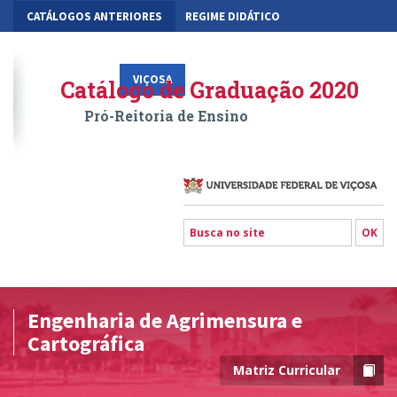
CATÁLOGOS ANTERIORES
REGIME DIDÁTICO
MOBILIDADE ACADÊMICA
GESTÃO ACADÊMICA DOS CURSOS
VIÇOSA
RIO PARANAÍBA
FLORESTAL
Catálogo de Graduação 2020
Pró-Reitoria de Ensino
Engenharia de Agrimensura e
Cartográfica
Matriz Curricular