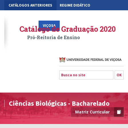
CATÁLOGOS ANTERIORES
REGIME DIDÁTICO
MOBILIDADE ACADÊMICA
GESTÃO ACADÊMICA DOS CURSOS
VIÇOSA
RIO PARANAÍBA
FLORESTAL
Catálogo de Graduação 2020
Pró-Reitoria de Ensino
Ciências Biológicas - Bacharelado
Matriz Curricular