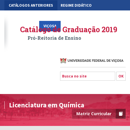
CATÁLOGOS ANTERIORES
REGIME DIDÁTICO
MOBILIDADE ACADÊMICA
GESTÃO ACADÊMICA DOS CURSOS
VIÇOSA
RIO PARANAÍBA
FLORESTAL
Catálogo de Graduação 2019
Pró-Reitoria de Ensino
Licenciatura em Química
Matriz Curricular